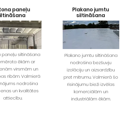
tona paneļu
Plakano jumtu
iltināšana
siltināšana
 paneļu siltināšana
Plakano jumtu siltināšana
iemērota ēkām ar
nodrošina bezšuvju
zenām virsmām un
izolāciju un aizsardzību
ības ribām. Valmierā
pret mitrumu. Valmierā šo
isinājums nodrošina
risinājumu bieži izvēlas
cenas un kvalitātes
komerciālām un
attiecību.
industriālām ēkām.