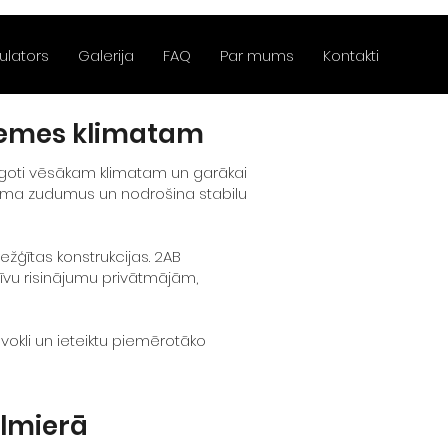
ulators
Galerija
FAQ
Par mums
Kontakti
dzemes klimatam
āgoti vēsākam klimatam un garākai
iltuma zudumus un nodrošina stabilu
ežģītas konstrukcijas. 2AB
īvu risinājumu privātmājām,
okli un ieteiktu piemērotāko
lmierā