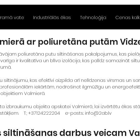
ramā vate
Industriālās ēkas
Tehnoloģija
Cenas kalk
almierā ar poliuretāna putām Vi
vājam poliuretāna putu siltināšanas pakalpojumus, kas piel
varīga ir kvalitatīva un blīva izolācija, kas palīdz samazināt s
rumā.
siltinājumu, kas efektīvi aizpilda arī nelīdzenas virsmas un sar
r profesionālām iekārtām, nodrošinot ilgmūžīgu un energoefekt
objektiem Valmierā.
izbraukumu objekta apskatei Valmierā, lai izvērtētu ēkas stāv
pstākļiem.
T.; +
37124222204
e-pasts.:
info@2ab.lv
 siltināšanas darbus veicam
Va