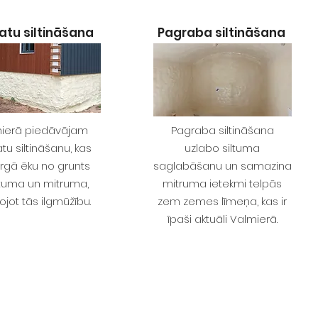
tu siltināšana
Pagraba siltināšana
ierā piedāvājam
Pagraba siltināšana
u siltināšanu, kas
uzlabo siltuma
rgā ēku no grunts
saglabāšanu un samazina
tuma un mitruma,
mitruma ietekmi telpās
ojot tās ilgmūžību.
zem zemes līmeņa, kas ir
īpaši aktuāli Valmierā.