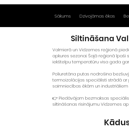
Sākums
Dzivojāmas ēkas
Be
Siltināšana V
Valmierā un Vidzemes reģionā piedā
apkures sezonai. Šajā reģionā īpaši s
iekštelpu temperatūru visa gada ga
Poliuretāna putas nodrošina bezšuvju 
termoizolācijas speciālisti strādā a
saimniecības ēkām un industriāliem 
👉 Piedāvājam bezmaksas speciālista 
siltināšanas risinājumu Vidzemes a
Kādus