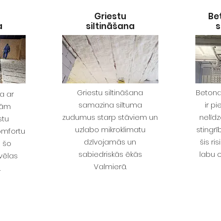
Griestu
Be
a
siltināšana
s
Griestu siltināšana
Betona
a ar
samazina siltuma
ir p
tām
zudumus starp stāviem un
nelīd
stu
uzlabo mikroklimatu
stingr
omfortu
dzīvojamās un
šis r
ā šo
sabiedriskās ēkās
labu 
zvēlas
Valmierā.
.