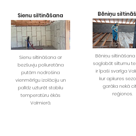
Bēniņu siltin
Sienu siltināšana
Bēniņu siltināšana
Sienu siltināšana ar
saglabāt siltumu te
bezšuvju poliuretāna
ir īpaši svarīga Va
putām nodrošina
kur apkures sezo
vienmērīgu izolāciju un
garāka nekā ci
palīdz uzturēt stabilu
reģionos.
temperatūru ēkās
Valmierā.