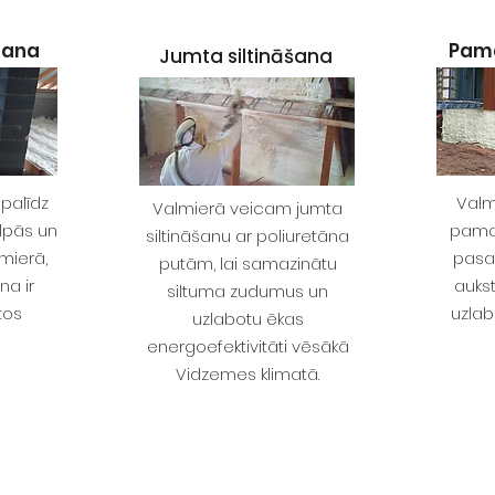
āšana
Pama
Jumta siltināšana
 palīdz
Valm
Valmierā veicam jumta
lpās un
pamat
siltināšanu ar poliuretāna
lmierā,
pasa
putām, lai samazinātu
na ir
auks
siltuma zudumus un
tos
uzlab
uzlabotu ēkas
energoefektivitāti vēsākā
Vidzemes klimatā.