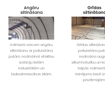
Angāru
Grīdas
siltināšana
siltināšan
Valmierā veicam angāru
Grīdas siltināšan
siltināšanu ar poliuretāna
poliuretāna pu
putām, nodrošinot efektīvu
nodrošina aug
izolāciju lielām
siltumnoturību un k
industriālām un
telpās. Valmier
lauksaimniecības ēkām.
risinājumu bieži i
privātmājām