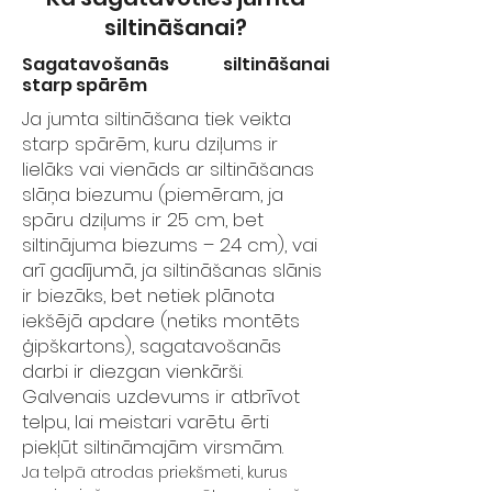
siltināšanai?
Sagatavošanās siltināšanai
starp spārēm
Ja jumta siltināšana tiek veikta
starp spārēm, kuru dziļums ir
lielāks vai vienāds ar siltināšanas
slāņa biezumu (piemēram, ja
spāru dziļums ir 25 cm, bet
siltinājuma biezums – 24 cm), vai
arī gadījumā, ja siltināšanas slānis
ir biezāks, bet netiek plānota
iekšējā apdare (netiks montēts
ģipškartons), sagatavošanās
darbi ir diezgan vienkārši.
Galvenais uzdevums ir atbrīvot
telpu, lai meistari varētu ērti
piekļūt siltināmajām virsmām.
Ja telpā atrodas priekšmeti, kurus