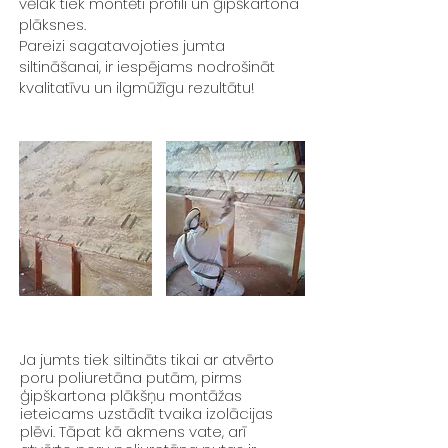
vēlāk tiek montēti profili un ģipškartona
plāksnes.
Pareizi sagatavojoties jumta
siltināšanai, ir iespējams nodrošināt
kvalitatīvu un ilgmūžīgu rezultātu!
Ja jumts tiek siltināts tikai ar atvērto
poru poliuretāna putām, pirms
ģipškartona plākšņu montāžas
ieteicams uzstādīt tvaika izolācijas
plēvi. Tāpat kā akmens vate, arī