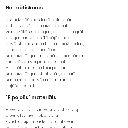
Hermētiskums
Izsmidzināšanas laikā poliuretāna
putas izplešas un aizpilda pat
vismazākās spraugas, plaisas un grūti
pieejamas vietas. Tādējādi tiek
novērsti aukstuma tilti, kas bieži rodas,
izmantojot tradicionālos
siltumizolācijas materiālus, piemēram,
minerālvati vai putu polistirolu.
Hermētiskums ne tikai palielina
siltumizolācijas efektivitāti, bet arī
samazina caurvēja un mitruma
iekļūšanas risku.
“Elpojošs” materiāls
Atvērto poru poliuretāna putas ļauj
ūdens tvaikiem izkļūt cauri
konstrukcijām, tādējādi jumts var
“elpot”. Tas palīdz novērst mitruma