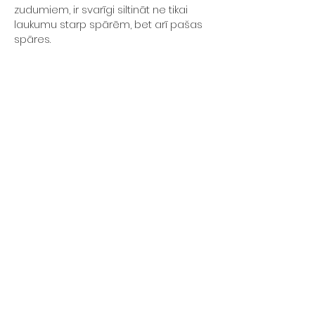
zudumiem, ir svarīgi siltināt ne tikai
laukumu starp spārēm, bet arī pašas
spāres.