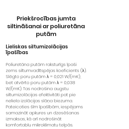
Priekšrocības jumta
siltināšanai ar poliuretāna
putām
Lieliskas siltumizolācijas
īpašības
Poliuretāna putām raksturīgs īpaši
zems siltumvadītspējas koeficients (λ).
Slēgto poru putām λ = 0,021 W/(m·K),
bet atvērto poru putām λ = 0,038
W/(m·K). Tas nodrošina augstu
siltumizolācijas efektivitāti pat pie
neliela izolācijas slāņa biezuma.
Pateicoties šīm īpašībām, iespējams
samazināt apkures un dzesēšanas
izmaksas, kā arī nodrošināt
komfortablu mikroklimatu telpās.