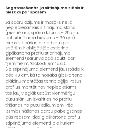
Sagatavošanās, ja siltinājuma slānis ir
biezāks par spārēm
Ja spāru dziļums ir mazāks nekā
nepieciešamais siltinājuma slānis
(piemēram, spāru dziļums – 25 cm,
bet siltinājuma biezums – 30 cm),
pirms siltināšanas darbiem pie
spārēm ir obligāti jāpiestiprina
ģipškartona profilu stiprinājuma
elementi (sarunvalodā saukti par
“ķemmēm”, “krokodiliem” u.c.).
Šie stiprinājuma elementi jāuzstāda ik
pēc 40 cm, kā to nosaka ģipškartona
plākšņu montāžas tehnoloģija. Pašus
profilus montēt nav nepieciešams –
tas ļauj vieglāk uzpūst vienmērīgu
putu slāni un izvairīties no profilu
tīrīšanas no putu atlikumiem. Pēc
izsmidzināšanas darbu pabeigšanas
būs redzami tikai ģipškartona profilu
stiprinājuma elementi, pie kuriem