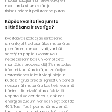
modernākajiem un efektīvākajiem
mansardu siltumizolācijas
risinājumiem ir poliuretāna putas.
Kāpēc kvalitatīva jumta
siltināšana ir svarīga​?
Kvalitatīvas izolācijas ierīkošana,
izmantojot tradicionālos materiālus,
piemēram, akmens vati, var būt
sarežģīta papildu konstrukciju
nepieciešamības un komplicēta
montāžas procesa dēļ. Šīs metodes
trūkumi izpaužas tajā, ka izolācijas
uzstādīšanas laikā ir viegli pieļaut
kļūdas: ir grūti precīzi izgriezt un pareizi
nostiprināt materiālu, kas tieši ietekmē
bēniņu siltumizolācijas efektivitāti.
Nepareizi veicot darbus, apkures
enerģijas zudumi var sasniegt pat līdz
40 %. Tas ir īpaši pamanāms ziemā,
kad sniegs uz jumta noteiktās vietās