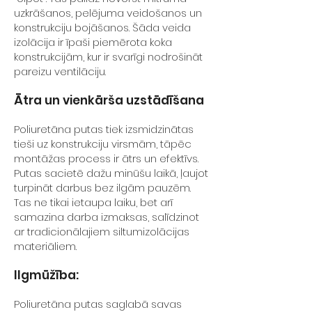
uzkrāšanos, pelējuma veidošanos un
konstrukciju bojāšanos. Šāda veida
izolācija ir īpaši piemērota koka
konstrukcijām, kur ir svarīgi nodrošināt
pareizu ventilāciju.
Ātra un vienkārša uzstādīšana
Poliuretāna putas tiek izsmidzinātas
tieši uz konstrukciju virsmām, tāpēc
montāžas process ir ātrs un efektīvs.
Putas sacietē dažu minūšu laikā, ļaujot
turpināt darbus bez ilgām pauzēm.
Tas ne tikai ietaupa laiku, bet arī
samazina darba izmaksas, salīdzinot
ar tradicionālajiem siltumizolācijas
materiāliem.
Ilgmūžība:
Poliuretāna putas saglabā savas