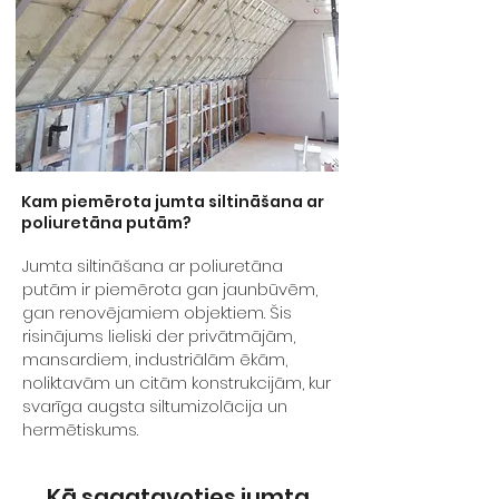
Kam piemērota jumta siltināšana ar
poliuretāna putām?
Jumta siltināšana ar poliuretāna
putām ir piemērota gan jaunbūvēm,
gan renovējamiem objektiem. Šis
risinājums lieliski der privātmājām,
mansardiem, industriālām ēkām,
noliktavām un citām konstrukcijām, kur
svarīga augsta siltumizolācija un
hermētiskums.
Kā sagatavoties jumta