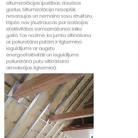
siltumizolācijas īpašības daudzus
gadus. Siltumizolācija nesaplūk,
nesaraujas un nemaina savu struktūru,
tāpēc nav jāuztraucas par izolācijas
efektivitātes samazināšanos laika
gaitā. Tas nozīmē, ka jumta siltināšana
ar poliuretāna putām ir ilgtermiņa
ieguldījums ar augstu
energoefektivitāti un ieguldījums
poliuretāna putu siltināšanā
atmaksājas ilgtermiņā.