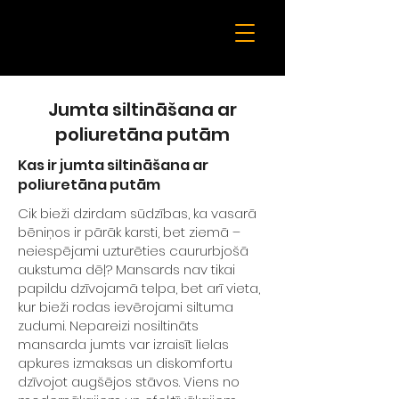
Jumta siltināšana ar
poliuretāna putām
Kas ir jumta siltināšana ar
poliuretāna putām
Cik bieži dzirdam sūdzības, ka vasarā
bēniņos ir pārāk karsti, bet ziemā –
neiespējami uzturēties caururbjošā
aukstuma dēļ? Mansards nav tikai
papildu dzīvojamā telpa, bet arī vieta,
kur bieži rodas ievērojami siltuma
zudumi. Nepareizi nosiltināts
mansarda jumts var izraisīt lielas
apkures izmaksas un diskomfortu
dzīvojot augšējos stāvos. Viens no