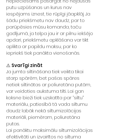
nepieciešams pasargāt no nejaušas
putu uzpūšanas un kurus nav
iespējams iznest, tie rūpīgi jāapklāj. Ja
šādu priekšmetu nav daudz, par to
parūpēsies mūsu komanda, taču
gadījumā, ja telpa jau ir ar pilnu iekšējo
apdari, priekšmetu apklāšana var tikt
aplikta ar papildu maksu, par ko
iepriekš tiek panākta vienošanās.
⚠️ Svarīgi zināt
Ja jumta siltināšana tiek veikta tikai
starp spārēm, bet pašas spāres
netiek siltinātas ar poliuretāna putām,
var veidoties aukstuma tilti. Lai gan
koksne bieži tiek uzskatīta par “siltu”
materiālu, patiesībā tā vada siltumu
daudz labāk nekā siltumizolācijas
materiāli, piemēram, poliuretāna
putas.
Lai panāktu maksimālu siltumizolācijas
efektivitāti un izvairītos no siltuma