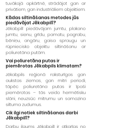
tuvākajā apkārtnē, strādājot gan ar
privātiem, gan industriāliem objektiem.
Kādas siltināšanas metodes jūs
piedāvājat Jēkabpilī?
Jēkabpilī piedāvājam jumtu, plakano
jumtu, sienu, grīdu, pamatu, pagrabu,
bēniņu, angāru, gaisa spraugu un
rūpniecisko objektu siltināšanu ar
poliuretāna putām.
Vai poliuretāna putas ir
piemērotas Jēkabpils klimatam?
Jēkabpils reģionā raksturīgas gan
aukstas ziemas, gan mitri periodi,
tāpēc poliuretāna putas ir īpaši
piemērotas – tās veido hermētisku
slāni, neuzsūc mitrumu un samazina
siltuma zudumus.
Cik ilgi notiek siltināšanas darbi
Jēkabpilī?
Darbu ilgums Jēkabpilī ir atkarīgs no