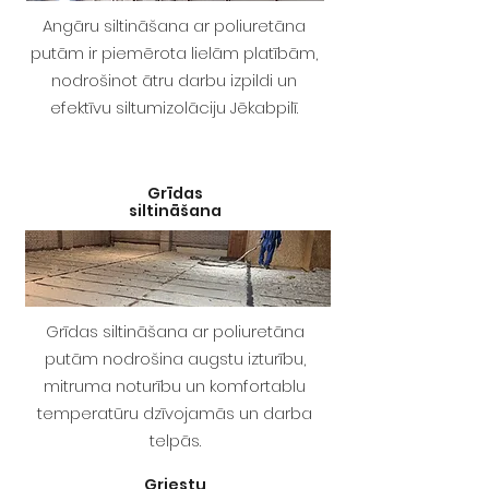
Angāru siltināšana ar poliuretāna
putām ir piemērota lielām platībām,
nodrošinot ātru darbu izpildi un
efektīvu siltumizolāciju Jēkabpilī.
Grīdas
siltināšana
Grīdas siltināšana ar poliuretāna
putām nodrošina augstu izturību,
mitruma noturību un komfortablu
temperatūru dzīvojamās un darba
telpās.
Griestu