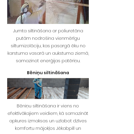
Jumta siltināšana ar poliuretāna
putām nodrošina vienmērīgu
siltumizolāciju, kas pasargā ēku no
karstuma vasarā un aukstuma ziemā,
samazinot enerģijas patēriņu.
Bēniņu siltināšana
Bēniņu siltināšana ir viens no
efektīvākajiem veidiem, kā samazināt
apkures izmaksas un uzlabot dzīves
komfortu mājokļos Jēkabpilī un