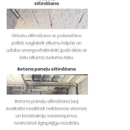
siltināšana
Griestu siltināšana ar poliuretāna
palīdz saglabāt siltumu telpās un
uzlabo energoefektivitāti, īpaši ēkās ar
lielu siltuma zudumu risku.
Betona paneļu siltināšana
Betona paneļu siltināšana ļauj
kvalitatīvi nosiltināt nelīdzenas virsmas
un konstrukciju savienojumus,
nodrošinot ilgtspējīgu rezultātu.