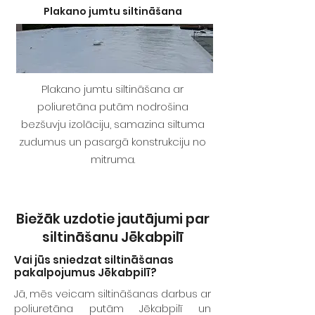
Plakano jumtu siltināšana
Plakano jumtu siltināšana ar
poliuretāna putām nodrošina
bezšuvju izolāciju, samazina siltuma
zudumus un pasargā konstrukciju no
mitruma.
Biežāk uzdotie jautājumi par
siltināšanu
Jēkabpilī
Vai jūs sniedzat siltināšanas
pakalpojumus Jēkabpilī?
Jā, mēs veicam siltināšanas darbus ar
poliuretāna putām Jēkabpilī un