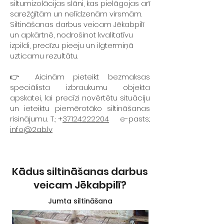
siltumizolācijas slāni, kas pielāgojas arī
sarežģītām un nelīdzenām virsmām.
Siltināšanas darbus veicam Jēkabpilī
un apkārtnē, nodrošinot kvalitatīvu
izpildi, precīzu pieeju un ilgtermiņā
uzticamu rezultātu.
👉 Aicinām pieteikt bezmaksas
speciālista izbraukumu objekta
apskatei, lai precīzi novērtētu situāciju
un ieteiktu piemērotāko siltināšanas
risinājumu. T.; +
37124222204
e-pasts.:
info@2ab.lv
Kādus siltināšanas darbus
veicam
Jēkabpilī?
Jumta siltināšana