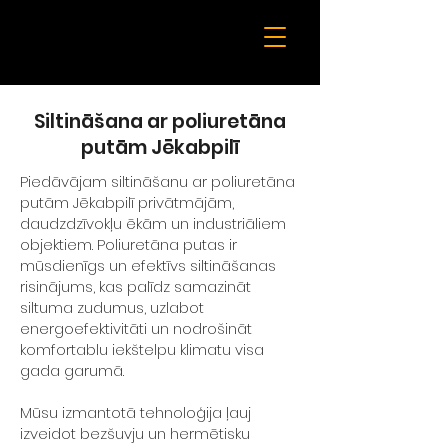
Siltināšana ar poliuretāna
putām Jēkabpilī
Piedāvājam siltināšanu ar poliuretāna
putām Jēkabpilī privātmājām,
daudzdzīvokļu ēkām un industriāliem
objektiem. Poliuretāna putas ir
mūsdienīgs un efektīvs siltināšanas
risinājums, kas palīdz samazināt
siltuma zudumus, uzlabot
energoefektivitāti un nodrošināt
komfortablu iekštelpu klimatu visa
gada garumā.
Mūsu izmantotā tehnoloģija ļauj
izveidot bezšuvju un hermētisku