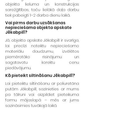
objekta lieluma un konstrukcijas
sarežģītības, taču lielākā daļa darbu
tiek pabeigti 1–2 darba dienu laikā.
Vai pirms darbu uzsākšanas
nepieciešama objekta apskate
Jēkabpilī?
Jā, objekta apskate Jēkabpilī ir svarīga,
lai precīzi noteiktu nepieciešamo
materiālu daudzumu, izvēlētos
piemērotāko risinājumu un
sagatavotu korektu cenu
piedāvājumu.
Kā pieteikt siltināšanu Jēkabpilī?
Lai pieteiktu siltināšanu ar poliuretāna
putām Jēkabpilī, sazinieties ar mums
pa tālruni vai aizpildiet pieteikuma
formu mājaslapā – mēs ar jums
sazināsimies tuvākajā laikā.